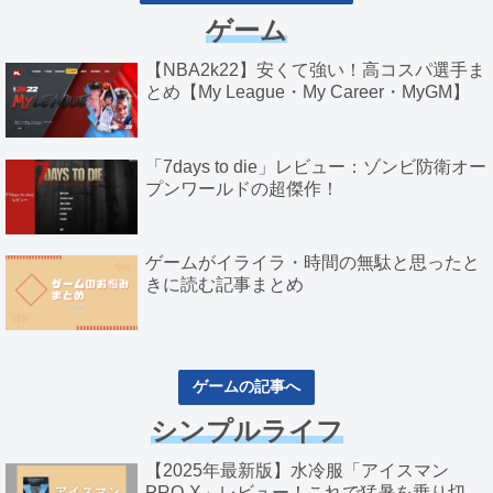
ゲーム
【NBA2k22】安くて強い！高コスパ選手ま
とめ【My League・My Career・MyGM】
「7days to die」レビュー：ゾンビ防衛オー
プンワールドの超傑作！
ゲームがイライラ・時間の無駄と思ったと
きに読む記事まとめ
ゲームの記事へ
シンプルライフ
【2025年最新版】水冷服「アイスマン
PRO-X」レビュー！これで猛暑を乗り切