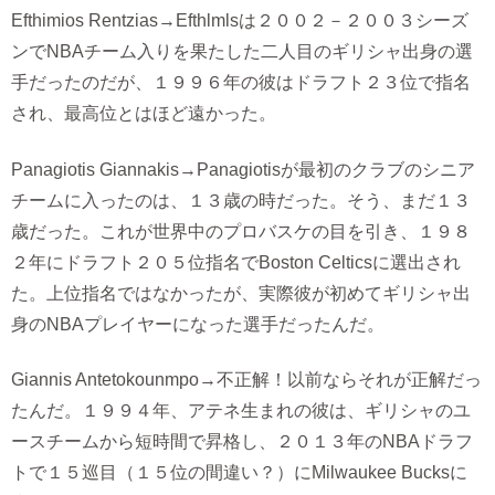
Efthimios Rentzias→Efthlmlsは２００２－２００３シーズ
ンでNBAチーム入りを果たした二人目のギリシャ出身の選
手だったのだが、１９９６年の彼はドラフト２３位で指名
され、最高位とはほど遠かった。
Panagiotis Giannakis→Panagiotisが最初のクラブのシニア
チームに入ったのは、１３歳の時だった。そう、まだ１３
歳だった。これが世界中のプロバスケの目を引き、１９８
２年にドラフト２０５位指名でBoston Celticsに選出され
た。上位指名ではなかったが、実際彼が初めてギリシャ出
身のNBAプレイヤーになった選手だったんだ。
Giannis Antetokounmpo→不正解！以前ならそれが正解だっ
たんだ。１９９４年、アテネ生まれの彼は、ギリシャのユ
ースチームから短時間で昇格し、２０１３年のNBAドラフ
トで１５巡目（１５位の間違い？）にMilwaukee Bucksに