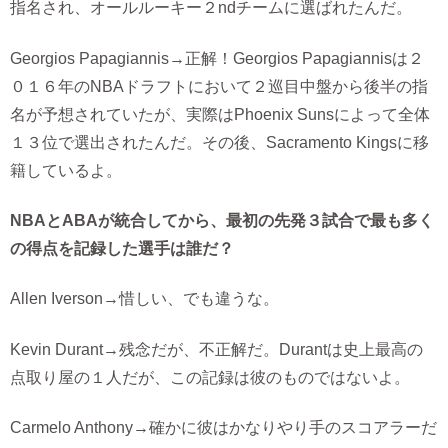
指名され、オールルーキー２ndチームに選ばれたんだ。
Georgios Papagiannis→正解！Georgios Papagiannisは２
０１６年のNBAドラフトにおいて２巡目中盤から後半の指
名が予想されていたが、実際はPhoenix Sunsによって全体
１３位で選出されたんだ。その後、Sacramento Kingsに移
籍しているよ。
NBAとABAが統合してから、最初の先発３試合で最も多く
の得点を記録した選手は誰だ？
Allen Iverson→惜しい、でも違うな。
Kevin Durant→残念だが、不正解だ。Durantは史上最高の
点取り屋の１人だが、この記録は彼のものではないよ。
Carmelo Anthony→確かに彼はかなりやり手のスコアラーだ