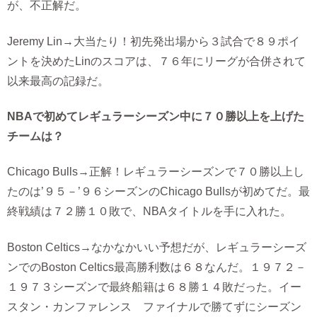
が、不正解だ。
Jeremy Lin→大当たり！初先発出場から３試合で８９ポイ
ントを決めたLinのスコアは、７６年にリーグが合併されて
以来最高の記録だ。
NBAで初めてレギュラーシーズン中に７０勝以上を上げた
チームは？
Chicago Bulls→正解！レギュラーシーズンで７０勝以上し
たのは’９５－’９６シーズンのChicago Bullsが初めてだ。最
終戦績は７２勝１０敗で、NBAタイトルを手に入れた。
Boston Celtics→なかなかいい予想だが、レギュラーシーズ
ンでのBoston Celtics最高勝利数は６８なんだ。１９７２－
１９７３シーズンで最終船籍は６８勝１４敗だった。イー
スタン・カンファレンス ファイナルで勝てずにシーズン